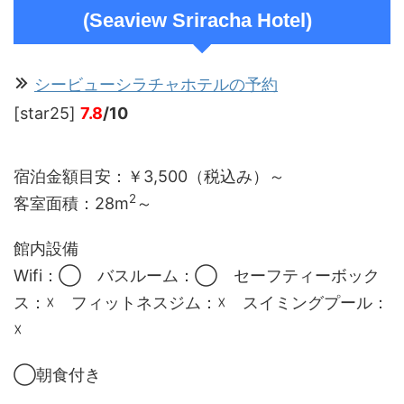
(Seaview Sriracha Hotel)
シービューシラチャホテルの予約
[star25]
7.8
/10
宿泊金額目安：￥3,500（税込み）～
2
客室面積：28m
～
館内設備
Wifi：◯ バスルーム：◯ セーフティーボック
ス：☓ フィットネスジム：☓ スイミングプール：
☓
◯朝食付き